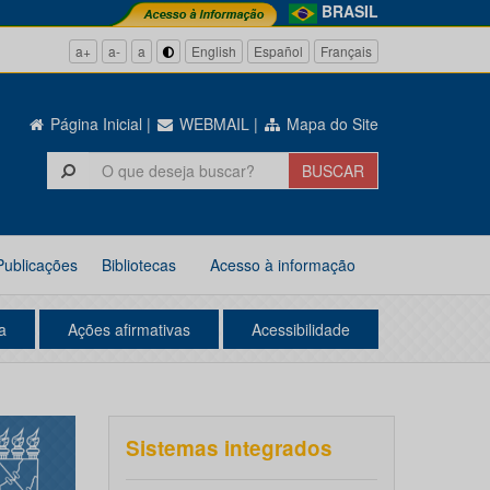
BRASIL
a+
a-
a
English
Español
Français
Página Inicial
|
WEBMAIL
|
Mapa do Site
Publicações
Bibliotecas
Acesso à informação
a
Ações afirmativas
Acessibilidade
Sistemas integrados