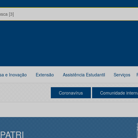
usca [3]
sa e Inovação
Extensão
Assistência Estudantil
Serviços
Coronavírus
Comunidade intern
IPATRI