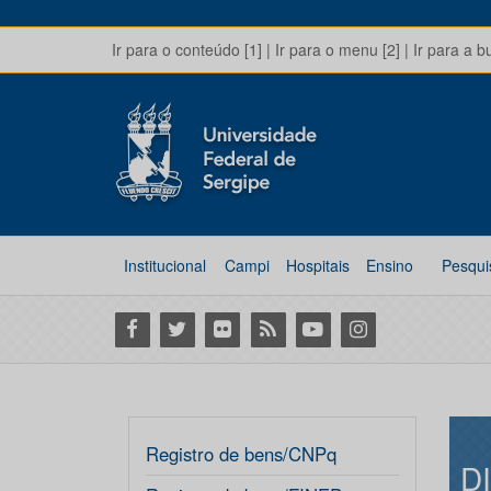
Ir para o conteúdo [1]
|
Ir para o menu [2]
|
Ir para a b
Institucional
Campi
Hospitais
Ensino
Pesqui
Facebook
Twitter
Flickr
RSS
Youtube
Instagram
Registro de bens/CNPq
D