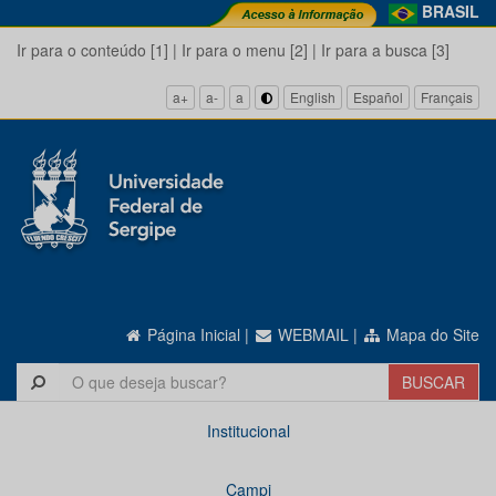
BRASIL
Ir para o conteúdo [1]
|
Ir para o menu [2]
|
Ir para a busca [3]
a+
a-
a
English
Español
Français
Página Inicial
|
WEBMAIL
|
Mapa do Site
Institucional
Campi