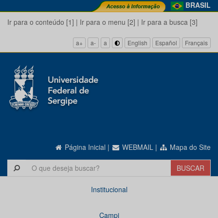
BRASIL
Ir para o conteúdo [1]
|
Ir para o menu [2]
|
Ir para a busca [3]
a+
a-
a
English
Español
Français
Página Inicial
|
WEBMAIL
|
Mapa do Site
Institucional
Campi