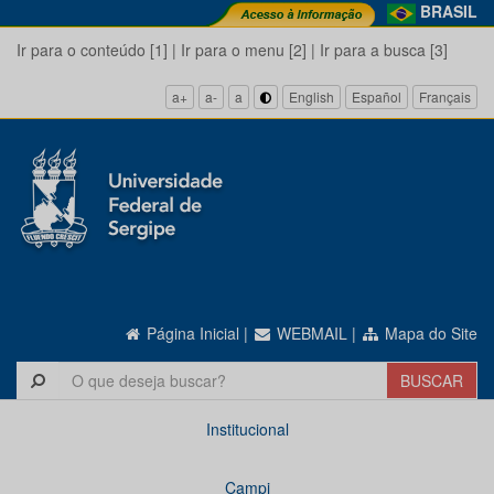
BRASIL
Ir para o conteúdo [1]
|
Ir para o menu [2]
|
Ir para a busca [3]
a+
a-
a
English
Español
Français
Página Inicial
|
WEBMAIL
|
Mapa do Site
Institucional
Campi