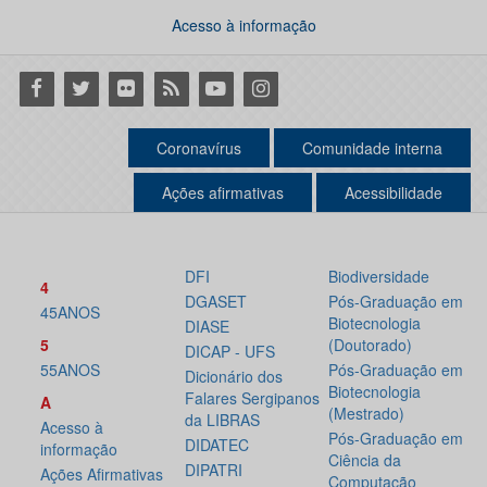
Acesso à informação
Facebook
Twitter
Flickr
RSS
Youtube
Instagram
Coronavírus
Comunidade interna
Ações afirmativas
Acessibilidade
DFI
Biodiversidade
4
DGASET
Pós-Graduação em
45ANOS
Biotecnologia
DIASE
5
(Doutorado)
DICAP - UFS
55ANOS
Pós-Graduação em
Dicionário dos
Biotecnologia
Falares Sergipanos
A
(Mestrado)
da LIBRAS
Acesso à
Pós-Graduação em
DIDATEC
informação
Ciência da
DIPATRI
Ações Afirmativas
Computação