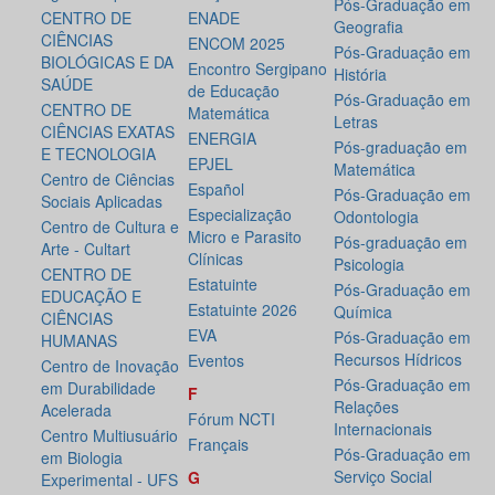
Pós-Graduação em
CENTRO DE
ENADE
Geografia
CIÊNCIAS
ENCOM 2025
Pós-Graduação em
BIOLÓGICAS E DA
Encontro Sergipano
História
SAÚDE
de Educação
Pós-Graduação em
CENTRO DE
Matemática
Letras
CIÊNCIAS EXATAS
ENERGIA
Pós-graduação em
E TECNOLOGIA
EPJEL
Matemática
Centro de Ciências
Español
Pós-Graduação em
Sociais Aplicadas
Especialização
Odontologia
Centro de Cultura e
Micro e Parasito
Pós-graduação em
Arte - Cultart
Clínicas
Psicologia
CENTRO DE
Estatuinte
Pós-Graduação em
EDUCAÇÃO E
Estatuinte 2026
Química
CIÊNCIAS
EVA
Pós-Graduação em
HUMANAS
Recursos Hídricos
Eventos
Centro de Inovação
Pós-Graduação em
em Durabilidade
F
Relações
Acelerada
Fórum NCTI
Internacionais
Centro Multiusuário
Français
Pós-Graduação em
em Biologia
Serviço Social
G
Experimental - UFS