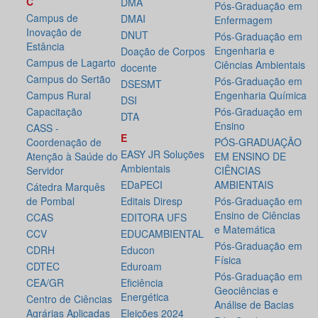
C
DMA
Pós-Graduação em
Campus de
DMAI
Enfermagem
Inovação de
DNUT
Pós-Graduação em
Estância
Engenharia e
Doação de Corpos
Campus de Lagarto
Ciências Ambientais
docente
Campus do Sertão
Pós-Graduação em
DSESMT
Campus Rural
Engenharia Química
DSI
Capacitação
Pós-Graduação em
DTA
Ensino
CASS -
E
Coordenação de
PÓS-GRADUAÇÃO
EASY JR Soluções
Atenção à Saúde do
EM ENSINO DE
Ambientais
Servidor
CIÊNCIAS
EDaPECI
AMBIENTAIS
Cátedra Marquês
de Pombal
Editais Diresp
Pós-Graduação em
Ensino de Ciências
CCAS
EDITORA UFS
e Matemática
CCV
EDUCAMBIENTAL
Pós-Graduação em
CDRH
Educon
Física
CDTEC
Eduroam
Pós-Graduação em
CEA/GR
Eficiência
Geociências e
Energética
Centro de Ciências
Análise de Bacias
Agrárias Aplicadas
Eleições 2024