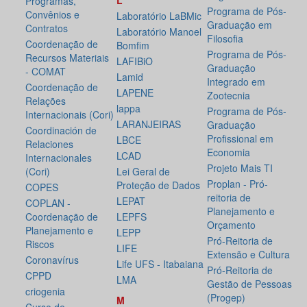
L
Programas,
Programa de Pós-
Convênios e
Laboratório LaBMic
Graduação em
Contratos
Laboratório Manoel
Filosofia
Coordenação de
Bomfim
Programa de Pós-
Recursos Materiais
LAFIBiO
Graduação
- COMAT
Lamid
Integrado em
Coordenação de
LAPENE
Zootecnia
Relações
lappa
Programa de Pós-
Internacionais (Cori)
LARANJEIRAS
Graduação
Coordinación de
Profissional em
LBCE
Relaciones
Economia
LCAD
Internacionales
Projeto Mais TI
(Cori)
Lei Geral de
Proplan - Pró-
Proteção de Dados
COPES
reitoria de
LEPAT
COPLAN -
Planejamento e
Coordenação de
LEPFS
Orçamento
Planejamento e
LEPP
Pró-Reitoria de
Riscos
LIFE
Extensão e Cultura
Coronavírus
Life UFS - Itabaiana
Pró-Reitoria de
CPPD
LMA
Gestão de Pessoas
criogenia
(Progep)
M