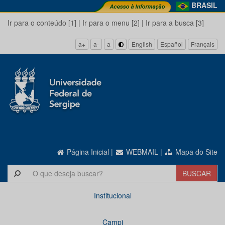
BRASIL
Ir para o conteúdo [1]
|
Ir para o menu [2]
|
Ir para a busca [3]
a+
a-
a
English
Español
Français
Página Inicial
|
WEBMAIL
|
Mapa do Site
Institucional
Campi