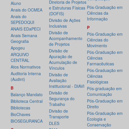
Diretoria de Projetos
Aluno
Pós-Graduação em
e Estruturas Físicas
Anais do OCMEA
Ciências da
(DOFIS)
Anais do
Informação
Divisão de Ações
SEPEDOQUI
Inclusivas
P
ANAIS EDaPECI
Divisão de
Pós-Graduação em
Anais Semana
Acompanhamento
Ciências do
Geografia
de Projetos
Movimento
Apogeu
Divisão de
Pós-Graduação em
ARQUIVO
Apuração de
Ciências
CENTRAL
Acumulação de
Farmacêuticas
Atos Normativos
Vínculos
Pós-Graduação em
Auditoria Interna
Divisão de
Ciências
(Audint)
Avaliação
Fisiológicas
Institucional - DIAVI
B
Pós-graduação em
Divisão de
Comunicação
Balanço Mandato
Segurança do
Pós-Graduação em
Biblioteca Central
Trabalho
Direito
Bibliotecas
Divisão de
Pós-Graduação em
BioChaves
Transporte
Ecologia e
BIOSEGURANCA
DLES
Conservação