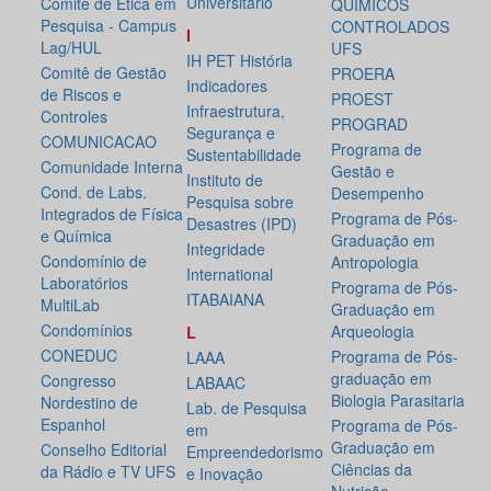
Universitário
Comitê de Ética em
QUÍMICOS
Pesquisa - Campus
CONTROLADOS
I
Lag/HUL
UFS
IH PET História
Comitê de Gestão
PROERA
Indicadores
de Riscos e
PROEST
Infraestrutura,
Controles
PROGRAD
Segurança e
COMUNICACAO
Programa de
Sustentabilidade
Comunidade Interna
Gestão e
Instituto de
Cond. de Labs.
Desempenho
Pesquisa sobre
Integrados de Física
Programa de Pós-
Desastres (IPD)
e Química
Graduação em
Integridade
Condomínio de
Antropologia
International
Laboratórios
Programa de Pós-
ITABAIANA
MultiLab
Graduação em
Condomínios
Arqueologia
L
CONEDUC
Programa de Pós-
LAAA
graduação em
Congresso
LABAAC
Biologia Parasitaria
Nordestino de
Lab. de Pesquisa
Espanhol
Programa de Pós-
em
Graduação em
Conselho Editorial
Empreendedorismo
Ciências da
da Rádio e TV UFS
e Inovação