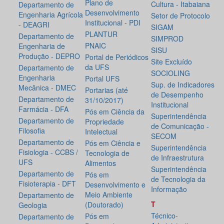
Plano de
Cultura - Itabaiana
Departamento de
Desenvolvimento
Engenharia Agrícola
Setor de Protocolo
Institucional - PDI
- DEAGRI
SIGAM
PLANTUR
Departamento de
SIMPROD
PNAIC
Engenharia de
SISU
Produção - DEPRO
Portal de Periódicos
Site Excluído
da UFS
Departamento de
SOCIOLING
Engenharia
Portal UFS
Sup. de Indicadores
Mecânica - DMEC
Portarias (até
de Desempenho
Departamento de
31/10/2017)
Institucional
Farmácia - DFA
Pós em Ciência da
Superintendência
Departamento de
Propriedade
de Comunicação -
Filosofia
Intelectual
SECOM
Departamento de
Pós em Ciência e
Superintendência
Fisiologia - CCBS /
Tecnologia de
de Infraestrutura
UFS
Alimentos
Superintendência
Departamento de
Pós em
de Tecnologia da
Fisioterapia - DFT
Desenvolvimento e
Informação
Meio Ambiente
Departamento de
T
(Doutorado)
Geologia
Técnico-
Pós em
Departamento de