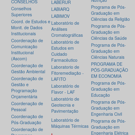
Nutrição
CONSELHOS
LABERUR
Programa de Pós-
Conselhos
LABIARQ
Graduação em
Superiores
LABIMOV
Ciências da Religião
Coord. de Estudos e
Laboratório de
Programa de Pós-
Monit. de Dados
Análises
Graduação em
Institucionais
Cromatográficas
Ciências da Saúde
Coordenação de
Laboratório de
Programa de Pós-
Comunicação
Estudos em
Graduação em
Institucional
Cuidado
Ciências Naturais
(Ascom)
Farmacêutico
PROGRAMA DE
Coordenação de
Laboratorio de
PÓS-GRADUAÇÃO
Gestão Ambiental
Fitoremediação -
EM ECONOMIA
Coordenação de
LAFITO
Programa de Pós-
Gestão e
Laboratório de
Graduação em
Programação
Flavor - LAF
Educação
Orçamentária
Laboratório de
Programa de Pós-
Coordenação de
Geotecnia e
Graduação em
Pessoal
Pavimentação
Engenharia Civil
Coordenação de
Laboratório de
Programa de Pós-
Pós-Graduação
Máquinas Térmicas
Graduação em
Coordenação de
Engenharia Elétrica