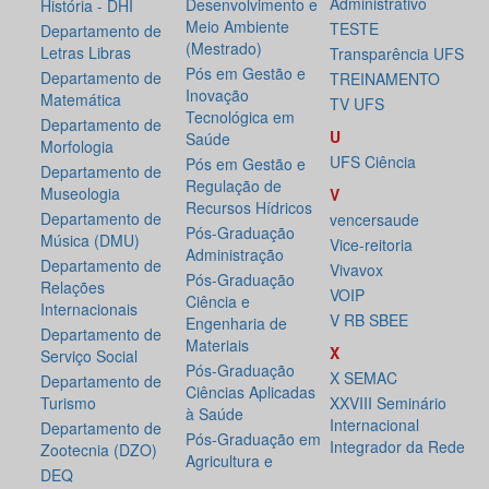
Administrativo
Desenvolvimento e
História - DHI
Meio Ambiente
TESTE
Departamento de
(Mestrado)
Letras Libras
Transparência UFS
Pós em Gestão e
Departamento de
TREINAMENTO
Inovação
Matemática
TV UFS
Tecnológica em
Departamento de
U
Saúde
Morfologia
UFS Ciência
Pós em Gestão e
Departamento de
Regulação de
Museologia
V
Recursos Hídricos
Departamento de
vencersaude
Pós-Graduação
Música (DMU)
Vice-reitoria
Administração
Departamento de
Vivavox
Pós-Graduação
Relações
VOIP
Ciência e
Internacionais
V RB SBEE
Engenharia de
Departamento de
Materiais
X
Serviço Social
Pós-Graduação
X SEMAC
Departamento de
Ciências Aplicadas
Turismo
XXVIII Seminário
à Saúde
Internacional
Departamento de
Pós-Graduação em
Integrador da Rede
Zootecnia (DZO)
Agricultura e
DEQ