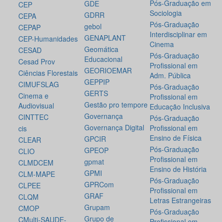
Pós-Graduação em
GDE
CEP
Sociologia
GDRR
CEPA
Pós-Graduação
gebol
CEPAP
Interdisciplinar em
GENAPLANT
CEP-Humanidades
Cinema
Geomática
CESAD
Pós-Graduação
Educacional
Cesad Prov
Profissional em
GEORIOEMAR
Ciências Florestais
Adm. Pública
GEPPIP
CIMUFSLAG
Pós-Graduação
GERTS
Cinema e
Profissional em
Gestão pro tempore
Audiovisual
Educação Inclusiva
Governança
CINTTEC
Pós-Graduação
Governança Digital
Profissional em
cis
Ensino de Física
GPCIR
CLEAR
Pós-Graduação
GPEOP
CLIO
Profissional em
gpmat
CLMDCEM
Ensino de História
GPMI
CLM-MAPE
Pós-Graduação
GPRCom
CLPEE
Profissional em
GRAF
CLQM
Letras Estrangeiras
Grupam
CMOP
Pós-Graduação
Grupo de
CMulti-SAUDE-
Profissional em