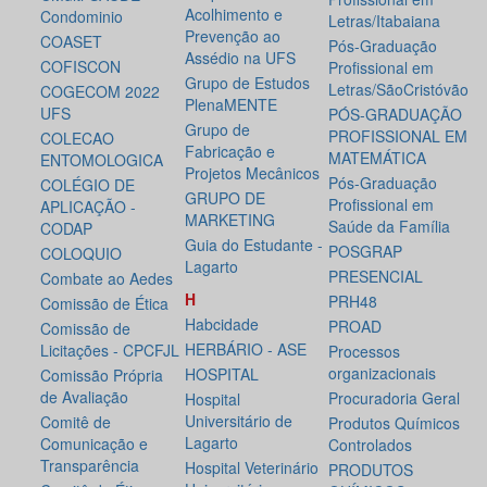
Acolhimento e
Condominio
Letras/Itabaiana
Prevenção ao
COASET
Pós-Graduação
Assédio na UFS
COFISCON
Profissional em
Grupo de Estudos
Letras/SãoCristóvão
COGECOM 2022
PlenaMENTE
UFS
PÓS-GRADUAÇÃO
Grupo de
PROFISSIONAL EM
COLECAO
Fabricação e
MATEMÁTICA
ENTOMOLOGICA
Projetos Mecânicos
Pós-Graduação
COLÉGIO DE
GRUPO DE
Profissional em
APLICAÇÃO -
MARKETING
Saúde da Família
CODAP
Guia do Estudante -
POSGRAP
COLOQUIO
Lagarto
PRESENCIAL
Combate ao Aedes
H
PRH48
Comissão de Ética
Habcidade
PROAD
Comissão de
HERBÁRIO - ASE
Licitações - CPCFJL
Processos
organizacionais
HOSPITAL
Comissão Própria
de Avaliação
Procuradoria Geral
Hospital
Universitário de
Comitê de
Produtos Químicos
Lagarto
Comunicação e
Controlados
Transparência
Hospital Veterinário
PRODUTOS