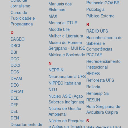
Curso de
Protocolo GOV.BR
Manuais dos
Jornalismo
Psicologia
Sistemas
Curso de
Público Externo
MAX
Publicidade e
Memorial DTUR
Propaganda
R
Moodle Life
RÁDIO UFS
D
Mulher e Literatura
Reconhecimento de
DAGEO
Museu do Homem
Saberes e
DBCI
Sergipano - MUHSE
Competências
DBI
Música e Sociedade
PCCTAE
DCC
Recredenciamento
N
DCCI
Institucional
NEPRIN
DCS
REDES
Neuroanatomia UFS
DEAM
Refloresta UFS
NIPPEC Itabaiana
DEC
Reitoria
NTU
DECAT
Renaesp-SE
Núcleo ASIE (Ação
DEE
RESUN
Saberes Indígenas)
DEF
Rota Sergipana de
Núcleo de Gestão
DEL
Avicultura Caipira
Ambiental
DEN
Núcleo de Pesquisa
S
Departamento de
e Ações da Terceira
Sala Verde na UFS