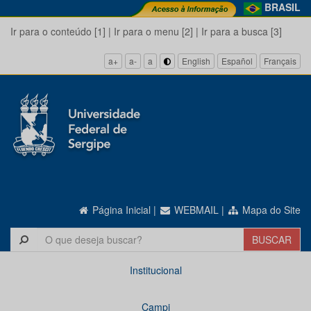
BRASIL
Ir para o conteúdo [1]
|
Ir para o menu [2]
|
Ir para a busca [3]
a+
a-
a
English
Español
Français
Página Inicial
|
WEBMAIL
|
Mapa do Site
Institucional
Campi