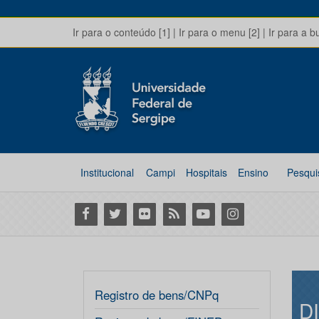
Ir para o conteúdo [1]
|
Ir para o menu [2]
|
Ir para a b
Institucional
Campi
Hospitais
Ensino
Pesqui
Facebook
Twitter
Flickr
RSS
Youtube
Instagram
Registro de bens/CNPq
D