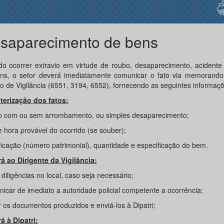
saparecimento de bens
o ocorrer extravio em virtude de roubo, desaparecimento, acidente 
ns, o setor deverá imediatamente comunicar o fato via memorando
ão de Vigilância (6551, 3194, 6552), fornecendo as seguintes informaç
terização dos fatos:
 com ou sem arrombamento, ou simples desaparecimento;
e hora provável do ocorrido (se souber);
ificação (número patrimonial), quantidade e especificação do bem.
á ao Dirigente da Vigilância:
diligências no local, caso seja necessário;
icar de imediato a autoridade policial competente a ocorrência;
r os documentos produzidos e enviá-los à Dipatri;
á à Dipatri: