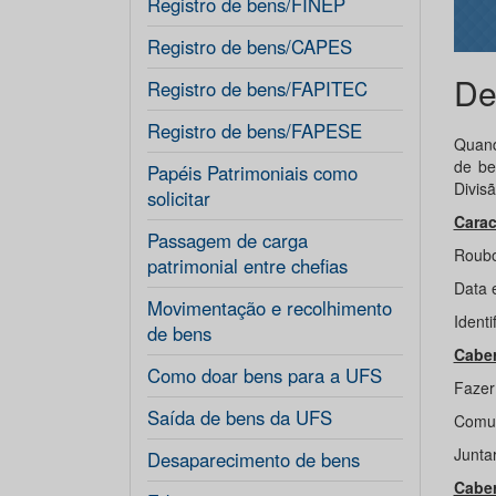
Registro de bens/FINEP
Registro de bens/CAPES
De
Registro de bens/FAPITEC
Registro de bens/FAPESE
Quand
de be
Papéis Patrimoniais como
Divis
solicitar
Carac
Passagem de carga
Roubo
patrimonial entre chefias
Data 
Movimentação e recolhimento
Ident
de bens
Caber
Como doar bens para a UFS
Fazer 
Saída de bens da UFS
Comun
Junta
Desaparecimento de bens
Caber