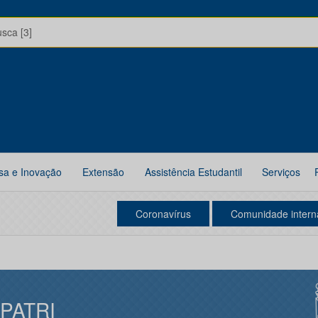
usca [3]
sa e Inovação
Extensão
Assistência Estudantil
Serviços
Coronavírus
Comunidade intern
IPATRI