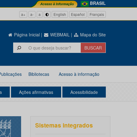
BRASIL
a+
a-
a
English
Español
Français
Página Inicial
|
WEBMAIL
|
Mapa do Site
Publicações
Bibliotecas
Acesso à informação
a
Ações afirmativas
Acessibilidade
Sistemas integrados