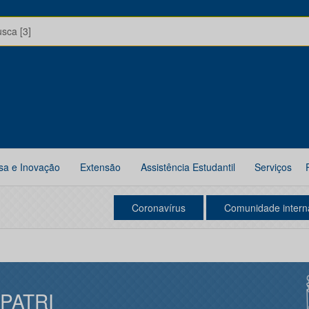
usca [3]
sa e Inovação
Extensão
Assistência Estudantil
Serviços
Coronavírus
Comunidade intern
IPATRI