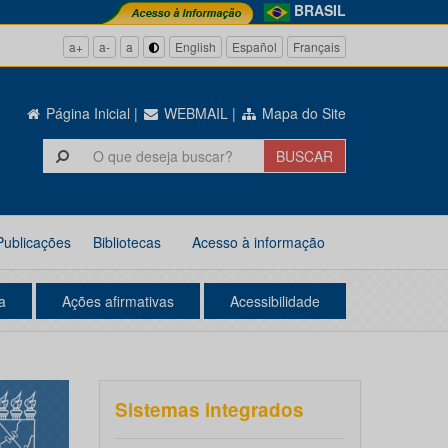
BRASIL
a+
a-
a
English
Español
Français
Página Inicial
|
WEBMAIL
|
Mapa do Site
Publicações
Bibliotecas
Acesso à informação
a
Ações afirmativas
Acessibilidade
Sistemas integrados