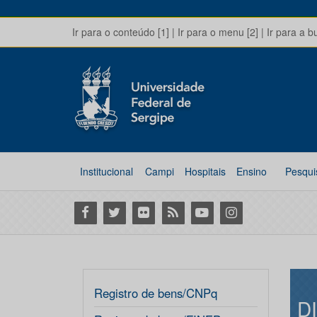
Ir para o conteúdo [1]
|
Ir para o menu [2]
|
Ir para a b
Institucional
Campi
Hospitais
Ensino
Pesqui
Facebook
Twitter
Flickr
RSS
Youtube
Instagram
Registro de bens/CNPq
D