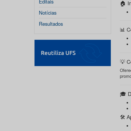
Editais
🏠 I
Notícias
Resultados
📊 C
💡 
Ofere
promo
🎓 D
🛠️ 