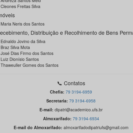
Andreza Santos Melo
Cleones Freitas Silva
móveis
Maria Neris dos Santos
ecebimento, Distribuição e Recolhimento de Bens Perm
Ednaldo Jovino da Silva
Braz Silva Mota
José Dias Firmo dos Santos
Luiz Dionísio Santos
Thaweuller Gomes dos Santos
📞 Contatos
Chefia:
79 3194-6959
Secretaria:
79 3194-6958
E-mail:
dipatri@academico.ufs.br
Almoxarifado:
79 3194-6934
E-mail do Almoxarifado:
almoxarifadodipatriufs@gmail.com