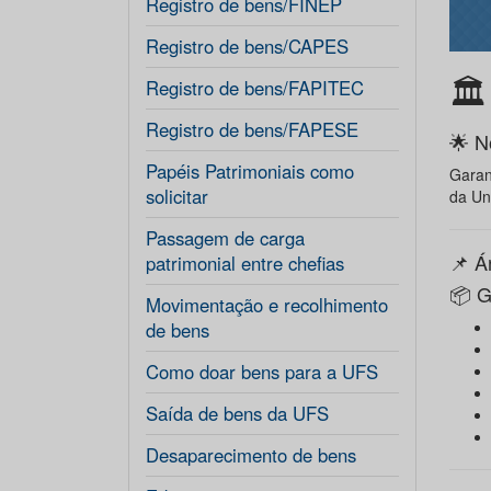
Registro de bens/FINEP
Registro de bens/CAPES
🏛
Registro de bens/FAPITEC
Registro de bens/FAPESE
🌟 N
Papéis Patrimoniais como
Garan
solicitar
da Un
Passagem de carga
📌 Á
patrimonial entre chefias
📦 G
Movimentação e recolhimento
de bens
Como doar bens para a UFS
Saída de bens da UFS
Desaparecimento de bens