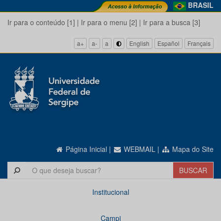
BRASIL
Ir para o conteúdo [1]
|
Ir para o menu [2]
|
Ir para a busca [3]
a+
a-
a
English
Español
Français
Página Inicial
|
WEBMAIL
|
Mapa do Site
Institucional
Campi