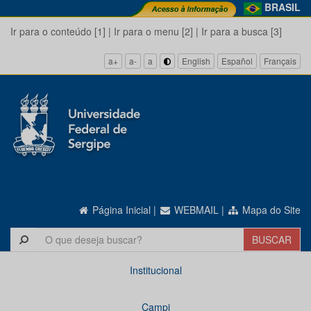
BRASIL
Ir para o conteúdo [1]
|
Ir para o menu [2]
|
Ir para a busca [3]
a+
a-
a
English
Español
Français
Página Inicial
|
WEBMAIL
|
Mapa do Site
Institucional
Campi