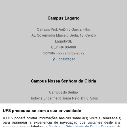
Campus Lagarto
Campus Prof. Antônio Garcia Filho
Av. Governador Marcelo Déda, 13, Centro
Lagarto/SE
CEP 49400-000
Localização
Campus Nossa Senhora da Glória
Campus do Sertão
Rodovia Engenheiro Jorge Neto, km 3, Silos
Nossa Senhora da Glória/SE
CEP 49680-000
UFS preocupa-se com a sua privacidade
A UFS poderá coletar informações básicas sobre a(s) visita(s) realizada(s)
Localização
para aprimorar a experiência de navegação dos visitantes deste site,
segundo o que estabelece a
Política de Privacidade de Dados Pessoais.
Ao