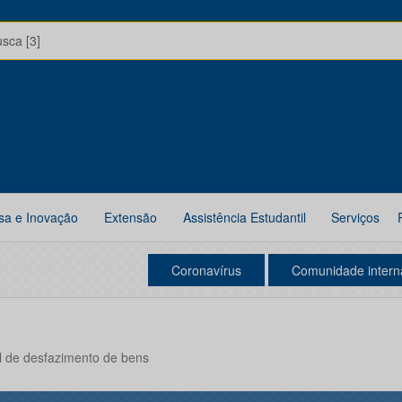
usca [3]
sa e Inovação
Extensão
Assistência Estudantil
Serviços
Coronavírus
Comunidade intern
l de desfazimento de bens