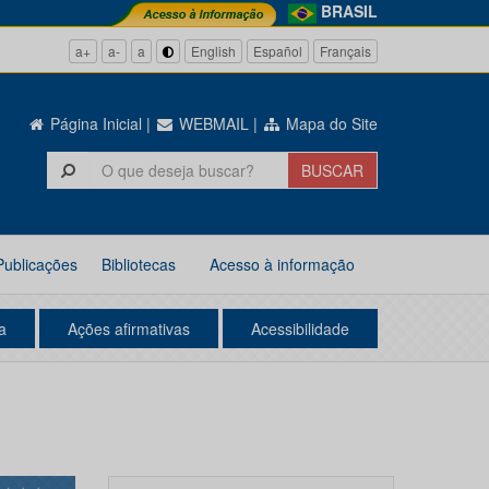
BRASIL
a+
a-
a
English
Español
Français
Página Inicial
|
WEBMAIL
|
Mapa do Site
Publicações
Bibliotecas
Acesso à informação
a
Ações afirmativas
Acessibilidade